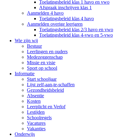
Toelatingsbeleid klas 1 havo en vwo
Afspraak inschrijven klas 1
Aanmelden 4 havo
Toelatingsbeleid klas 4 havo
Aanmelden overige leerjaren
Toelatingsbeleid klas 2/3 havo en vwo
Toelatingsbeleid klas 4-vwo en 5-vwo
Wie zijn wij
Bestuur
Leerlingen en ouders
Medezeggenschap
Missie en visie
Sport op school
Informatie
Start schooljaar
Lijst zelf-aan-te-schaffen
Gezondheidsbeleid
Absentie
Kosten
Leerplicht en Verlof
Lestijden
Schoolregels
Vacatures
Vakanties
Onderwijs