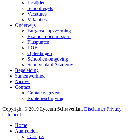
Lestijden
Schoolregels
Vacatures
Vakanties
Onderwijs
Burgerschapsvorming
Examen doen in sport
Pluspunten
LOB
Opleidingen
School en omgeving
Schravenlant Academy
Begeleiding
Samenwerking
Nieuws
Contact
Contactgegevens
Routebeschrijving
Copyright © 2019 Lyceum Schravenlant
Disclaimer
Privacy
statement
Home
Aanmelden
Groep 8