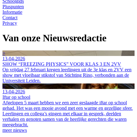
Schoolgids
Pluspunten
Informatie
Contact
Privacy
Van onze Nieuwsredactie
>
13-04-2026
SHOW “FREEZING PHYSICS” VOOR KLAS 3 EN 2VV
Op vrijdag 27 februari kregen leerlingen uit de 3e klas en 2VV een
show met vloeibaar stikstof van Stichting Rino, verbonden aan de
Universiteit Leiden.
>
13-04-2026
Iftar op school
Afgelopen 5 maart hebben we een zeer geslaagde iftar op school
gehad. Het was een mooie avond met een warme en gezellige sfeer.
Leerlingen en collega’s gingen met elkaar in gesprek, deelden
verhalen en genoten samen van de heerlijke gerechten die waren
meegebracht.
meer nieuws