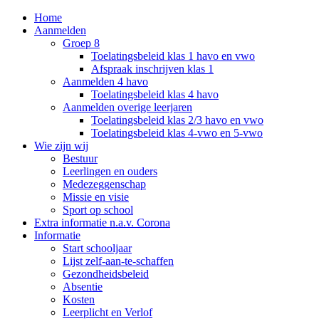
Home
Aanmelden
Groep 8
Toelatingsbeleid klas 1 havo en vwo
Afspraak inschrijven klas 1
Aanmelden 4 havo
Toelatingsbeleid klas 4 havo
Aanmelden overige leerjaren
Toelatingsbeleid klas 2/3 havo en vwo
Toelatingsbeleid klas 4-vwo en 5-vwo
Wie zijn wij
Bestuur
Leerlingen en ouders
Medezeggenschap
Missie en visie
Sport op school
Extra informatie n.a.v. Corona
Informatie
Start schooljaar
Lijst zelf-aan-te-schaffen
Gezondheidsbeleid
Absentie
Kosten
Leerplicht en Verlof