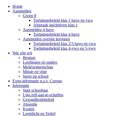
Home
Aanmelden
Groep 8
Toelatingsbeleid klas 1 havo en vwo
Afspraak inschrijven klas 1
Aanmelden 4 havo
Toelatingsbeleid klas 4 havo
Aanmelden overige leerjaren
Toelatingsbeleid klas 2/3 havo en vwo
Toelatingsbeleid klas 4-vwo en 5-vwo
Wie zijn wij
Bestuur
Leerlingen en ouders
Medezeggenschap
Missie en visie
Sport op school
Extra informatie n.a.v. Corona
Informatie
Start schooljaar
Lijst zelf-aan-te-schaffen
Gezondheidsbeleid
Absentie
Kosten
Leerplicht en Verlof