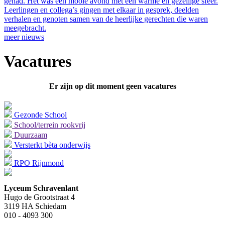
gehad. Het was een mooie avond met een warme en gezellige sfeer.
Leerlingen en collega’s gingen met elkaar in gesprek, deelden
verhalen en genoten samen van de heerlijke gerechten die waren
meegebracht.
meer nieuws
Vacatures
Er zijn op dit moment geen vacatures
Gezonde School
School/terrein rookvrij
Duurzaam
Versterkt bèta onderwijs
RPO Rijnmond
Lyceum Schravenlant
Hugo de Grootstraat 4
3119 HA Schiedam
010 - 4093 300