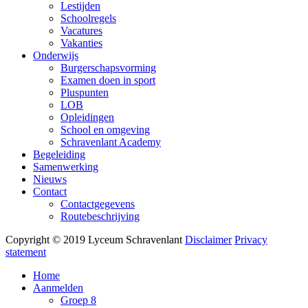
Lestijden
Schoolregels
Vacatures
Vakanties
Onderwijs
Burgerschapsvorming
Examen doen in sport
Pluspunten
LOB
Opleidingen
School en omgeving
Schravenlant Academy
Begeleiding
Samenwerking
Nieuws
Contact
Contactgegevens
Routebeschrijving
Copyright © 2019 Lyceum Schravenlant
Disclaimer
Privacy
statement
Home
Aanmelden
Groep 8