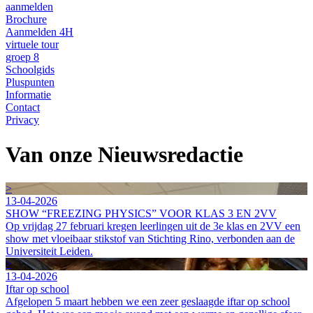
aanmelden
Brochure
Aanmelden 4H
virtuele tour
groep 8
Schoolgids
Pluspunten
Informatie
Contact
Privacy
Van onze Nieuwsredactie
>
13-04-2026
SHOW “FREEZING PHYSICS” VOOR KLAS 3 EN 2VV
Op vrijdag 27 februari kregen leerlingen uit de 3e klas en 2VV een
show met vloeibaar stikstof van Stichting Rino, verbonden aan de
Universiteit Leiden.
>
13-04-2026
Iftar op school
Afgelopen 5 maart hebben we een zeer geslaagde iftar op school