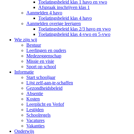
Toelatingsbeleid klas 1 havo en vwo
Afspraak inschrijven klas 1
Aanmelden 4 havo
Toelatingsbeleid klas 4 havo
Aanmelden overige leerjaren
Toelatingsbeleid klas 2/3 havo en vwo
Toelatingsbeleid klas 4-vwo en 5-vwo
Wie zijn wij
Bestuur
Leerlingen en ouders
Medezeggenschap
Missie en visie
Sport op school
Informatie
Start schooljaar
Lijst zelf-aan-te-schaffen
Gezondheidsbeleid
Absentie
Kosten
Leerplicht en Verlof
Lestijden
Schoolregels
Vacatures
Vakanties
Onderwijs