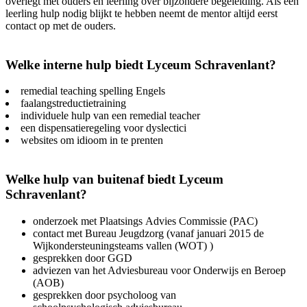
overlegt met ouders en leerling over bijzondere begeleiding. Als een
leerling hulp nodig blijkt te hebben neemt de mentor altijd eerst
contact op met de ouders.
Welke interne hulp biedt Lyceum Schravenlant?
remedial teaching spelling Engels
faalangstreductietraining
individuele hulp van een remedial teacher
een dispensatieregeling voor dyslectici
websites om idioom in te prenten
Welke hulp van buitenaf biedt Lyceum
Schravenlant?
onderzoek met Plaatsings Advies Commissie (PAC)
contact met Bureau Jeugdzorg (vanaf januari 2015 de
Wijkondersteuningsteams vallen (WOT) )
gesprekken door GGD
adviezen van het Adviesbureau voor Onderwijs en Beroep
(AOB)
gesprekken door psycholoog van