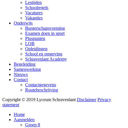
Lestijden
Schoolregels
Vacatures
Vakanties
Onderwijs
Burgerschapsvorming
Examen doen in sport
Pluspunten
LOB
Opleidingen
School en omgeving
Schravenlant Academy
Begeleiding
Samenwerking
Nieuws
Contact
Contactgegevens
Routebeschrijving
Copyright © 2019 Lyceum Schravenlant
Disclaimer
Privacy
statement
Home
Aanmelden
Groep 8