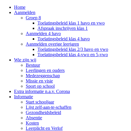
Home
Aanmelden
Groep 8
Toelatingsbeleid klas 1 havo en vwo
Afspraak inschrijven klas 1
Aanmelden 4 havo
Toelatingsbeleid klas 4 havo
Aanmelden overige leerjaren
Toelatingsbeleid klas 2/3 havo en vwo
Toelatingsbeleid klas 4-vwo en 5-vwo
Wie zijn wij
Bestuur
Leerlingen en ouders
Medezeggenschap
Missie en visie
Sport op school
Extra informatie n.a.v. Corona
Informatie
Start schooljaar
Lijst zelf-aan-te-schaffen
Gezondheidsbeleid
Absentie
Kosten
Leerplicht en Verlof