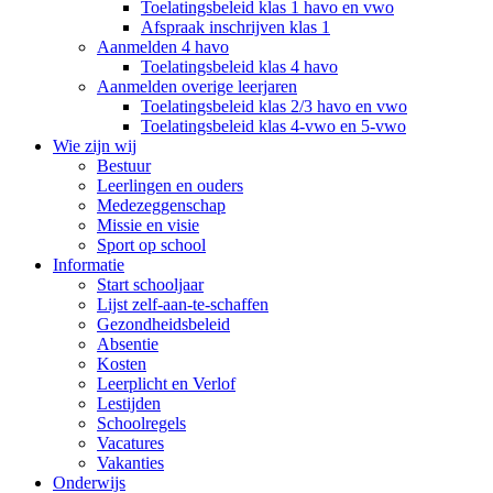
Toelatingsbeleid klas 1 havo en vwo
Afspraak inschrijven klas 1
Aanmelden 4 havo
Toelatingsbeleid klas 4 havo
Aanmelden overige leerjaren
Toelatingsbeleid klas 2/3 havo en vwo
Toelatingsbeleid klas 4-vwo en 5-vwo
Wie zijn wij
Bestuur
Leerlingen en ouders
Medezeggenschap
Missie en visie
Sport op school
Informatie
Start schooljaar
Lijst zelf-aan-te-schaffen
Gezondheidsbeleid
Absentie
Kosten
Leerplicht en Verlof
Lestijden
Schoolregels
Vacatures
Vakanties
Onderwijs