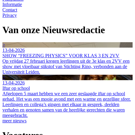
Informatie
Contact
Privacy
Van onze Nieuwsredactie
>
13-04-2026
SHOW “FREEZING PHYSICS” VOOR KLAS 3 EN 2VV
Op vrijdag 27 februari kregen leerlingen uit de 3e klas en 2VV een
show met vloeibaar stikstof van Stichting Rino, verbonden aan de
Universiteit Leiden.
>
13-04-2026
Iftar op school
Afgelopen 5 maart hebben we een zeer geslaagde iftar op school
gehad. Het was een mooie avond met een warme en gezellige sfeer.
Leerlingen en collega’s gingen met elkaar in gesprek, deelden
verhalen en genoten samen van de heerlijke gerechten die waren
meegebracht.
meer nieuws