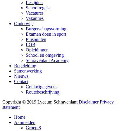
Lestijden
Schoolregels
Vacatures
Vakanties
Onderwijs
Burgerschapsvorming
Examen doen in sport
Pluspunten
LOB
Opleidingen
School en omgeving
Schravenlant Academy
Begeleiding
Samenwerking
Nieuws
Contact
Contactgegevens
Routebeschrijving
Copyright © 2019 Lyceum Schravenlant
Disclaimer
Privacy
statement
Home
Aanmelden
Groep 8