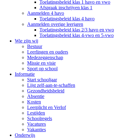
Toelatingsbeleid klas 1 havo en vwo
Afspraak inschrijven klas 1
Aanmelden 4 havo
Toelatingsbeleid klas 4 havo
Aanmelden overige leerjaren
Toelatingsbeleid klas 2/3 havo en vwo
Toelatingsbeleid klas 4-vwo en 5-vwo
Wie zijn wij
Bestuur
Leerlingen en ouders
Medezeggenschap
Missie en visie
Sport op school
Informatie
Start schooljaar
Lijst zelf-aan-te-schaffen
Gezondheidsbeleid
Absentie
Kosten
Leerplicht en Verlof
Lestijden
Schoolregels
Vacatures
Vakanties
Onderwijs