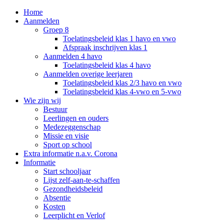
Home
Aanmelden
Groep 8
Toelatingsbeleid klas 1 havo en vwo
Afspraak inschrijven klas 1
Aanmelden 4 havo
Toelatingsbeleid klas 4 havo
Aanmelden overige leerjaren
Toelatingsbeleid klas 2/3 havo en vwo
Toelatingsbeleid klas 4-vwo en 5-vwo
Wie zijn wij
Bestuur
Leerlingen en ouders
Medezeggenschap
Missie en visie
Sport op school
Extra informatie n.a.v. Corona
Informatie
Start schooljaar
Lijst zelf-aan-te-schaffen
Gezondheidsbeleid
Absentie
Kosten
Leerplicht en Verlof