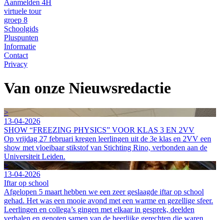
Aanmelden 4H
virtuele tour
groep 8
Schoolgids
Pluspunten
Informatie
Contact
Privacy
Van onze Nieuwsredactie
>
13-04-2026
SHOW “FREEZING PHYSICS” VOOR KLAS 3 EN 2VV
Op vrijdag 27 februari kregen leerlingen uit de 3e klas en 2VV een
show met vloeibaar stikstof van Stichting Rino, verbonden aan de
Universiteit Leiden.
>
13-04-2026
Iftar op school
Afgelopen 5 maart hebben we een zeer geslaagde iftar op school
gehad. Het was een mooie avond met een warme en gezellige sfeer.
Leerlingen en collega’s gingen met elkaar in gesprek, deelden
verhalen en genoten samen van de heerlijke gerechten die waren