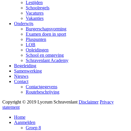
Lestijden
Schoolregels
Vacatures
Vakanties
Onderwijs
Burgerschapsvorming
Examen doen in sport
Pluspunten
LOB
Opleidingen
School en omgeving
Schravenlant Academy
Begeleiding
Samenwerking
Nieuws
Contact
Contactgegevens
Routebeschrijving
Copyright © 2019 Lyceum Schravenlant
Disclaimer
Privacy
statement
Home
Aanmelden
Groep 8