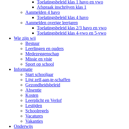
Toelatingsbeleid klas 1 havo en vwo
Afspraak inschrijven klas 1
Aanmelden 4 havo
Toelatingsbeleid klas 4 havo
Aanmelden overige leerjaren
Toelatingsbeleid klas 2/3 havo en vwo
Toelatingsbeleid klas 4-vwo en 5-vwo
Wie zijn wij
Bestuur
Leerlingen en ouders
Medezeggenschap
Missie en visie
Sport op school
Informatie
Start schooljaar
Lijst zelf-aan-te-schaffen
Gezondheidsbeleid
Absentie
Kosten
Leerplicht en Verlof
Lestijden
Schoolregels
Vacatures
Vakanties
Onderwijs