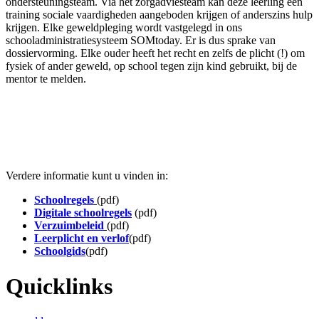
ondersteuningsteam. Via het zorgadviesteam kan deze leerling een
training sociale vaardigheden aangeboden krijgen of anderszins hulp
krijgen. Elke geweldpleging wordt vastgelegd in ons
schooladministratiesysteem SOMtoday. Er is dus sprake van
dossiervorming. Elke ouder heeft het recht en zelfs de plicht (!) om
fysiek of ander geweld, op school tegen zijn kind gebruikt, bij de
mentor te melden.
Verdere informatie kunt u vinden in:
Schoolregels
(pdf)
Digitale schoolregels
(pdf)
Verzuimbeleid
(pdf)
Leerplicht en verlof
(pdf)
Schoolgids
(pdf)
Quicklinks