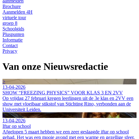
aanmelden
Brochure
Aanmelden 4H
virtuele tour
groep 8
Schoolgids
Pluspunten
Informatie
Contact
Privacy
Van onze Nieuwsredactie
>
13-04-2026
SHOW “FREEZING PHYSICS” VOOR KLAS 3 EN 2VV
Op vrijdag 27 februari kregen leerlingen uit de 3e klas en 2VV een
show met vloeibaar stikstof van Stichting Rino, verbonden aan de
Universiteit Leiden.
>
13-04-2026
Iftar op school
Afgelopen 5 maart hebben we een zeer geslaagde iftar op school
gehad. Het was een mooie avond met een warme en gezellige sfeer.