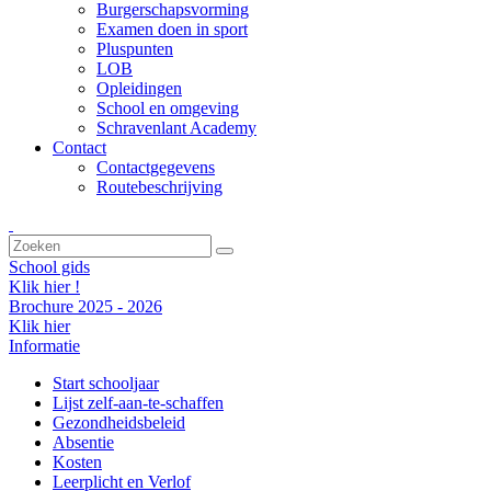
Burgerschapsvorming
Examen doen in sport
Pluspunten
LOB
Opleidingen
School en omgeving
Schravenlant Academy
Contact
Contactgegevens
Routebeschrijving
School gids
Klik hier !
Brochure 2025 - 2026
Klik hier
Informatie
Start schooljaar
Lijst zelf-aan-te-schaffen
Gezondheidsbeleid
Absentie
Kosten
Leerplicht en Verlof