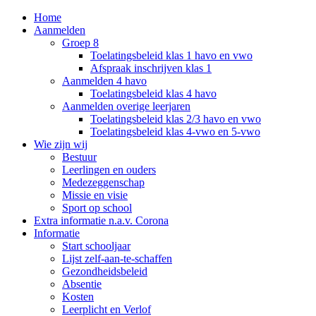
Home
Aanmelden
Groep 8
Toelatingsbeleid klas 1 havo en vwo
Afspraak inschrijven klas 1
Aanmelden 4 havo
Toelatingsbeleid klas 4 havo
Aanmelden overige leerjaren
Toelatingsbeleid klas 2/3 havo en vwo
Toelatingsbeleid klas 4-vwo en 5-vwo
Wie zijn wij
Bestuur
Leerlingen en ouders
Medezeggenschap
Missie en visie
Sport op school
Extra informatie n.a.v. Corona
Informatie
Start schooljaar
Lijst zelf-aan-te-schaffen
Gezondheidsbeleid
Absentie
Kosten
Leerplicht en Verlof