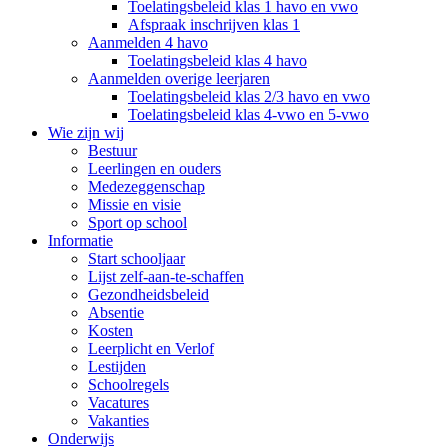
Toelatingsbeleid klas 1 havo en vwo
Afspraak inschrijven klas 1
Aanmelden 4 havo
Toelatingsbeleid klas 4 havo
Aanmelden overige leerjaren
Toelatingsbeleid klas 2/3 havo en vwo
Toelatingsbeleid klas 4-vwo en 5-vwo
Wie zijn wij
Bestuur
Leerlingen en ouders
Medezeggenschap
Missie en visie
Sport op school
Informatie
Start schooljaar
Lijst zelf-aan-te-schaffen
Gezondheidsbeleid
Absentie
Kosten
Leerplicht en Verlof
Lestijden
Schoolregels
Vacatures
Vakanties
Onderwijs