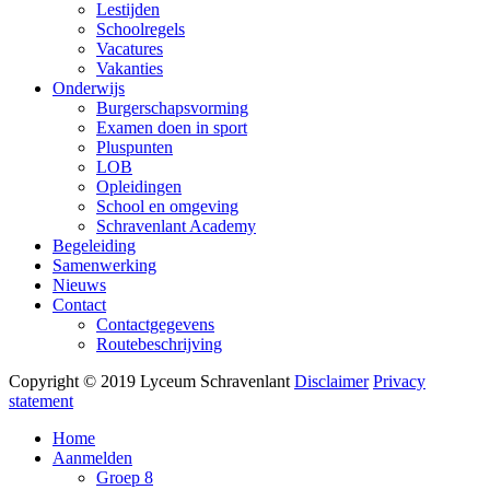
Lestijden
Schoolregels
Vacatures
Vakanties
Onderwijs
Burgerschapsvorming
Examen doen in sport
Pluspunten
LOB
Opleidingen
School en omgeving
Schravenlant Academy
Begeleiding
Samenwerking
Nieuws
Contact
Contactgegevens
Routebeschrijving
Copyright © 2019 Lyceum Schravenlant
Disclaimer
Privacy
statement
Home
Aanmelden
Groep 8