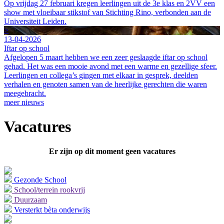
Op vrijdag 27 februari kregen leerlingen uit de 3e klas en 2VV een
show met vloeibaar stikstof van Stichting Rino, verbonden aan de
Universiteit Leiden.
>
13-04-2026
Iftar op school
Afgelopen 5 maart hebben we een zeer geslaagde iftar op school
gehad. Het was een mooie avond met een warme en gezellige sfeer.
Leerlingen en collega’s gingen met elkaar in gesprek, deelden
verhalen en genoten samen van de heerlijke gerechten die waren
meegebracht.
meer nieuws
Vacatures
Er zijn op dit moment geen vacatures
Gezonde School
School/terrein rookvrij
Duurzaam
Versterkt bèta onderwijs