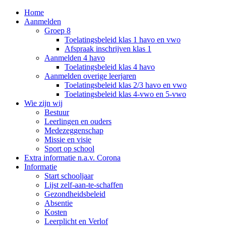
Home
Aanmelden
Groep 8
Toelatingsbeleid klas 1 havo en vwo
Afspraak inschrijven klas 1
Aanmelden 4 havo
Toelatingsbeleid klas 4 havo
Aanmelden overige leerjaren
Toelatingsbeleid klas 2/3 havo en vwo
Toelatingsbeleid klas 4-vwo en 5-vwo
Wie zijn wij
Bestuur
Leerlingen en ouders
Medezeggenschap
Missie en visie
Sport op school
Extra informatie n.a.v. Corona
Informatie
Start schooljaar
Lijst zelf-aan-te-schaffen
Gezondheidsbeleid
Absentie
Kosten
Leerplicht en Verlof